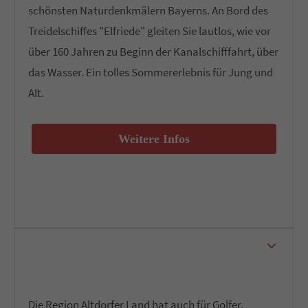
schönsten Naturdenkmälern Bayerns. An Bord des
Treidelschiffes "Elfriede" gleiten Sie lautlos, wie vor
über 160 Jahren zu Beginn der Kanalschifffahrt, über
das Wasser. Ein tolles Sommererlebnis für Jung und
Alt.
Weitere Infos
Sportanlagen, Bäder und Freizeitparks
Die Region Altdorfer Land hat auch für Golfer,