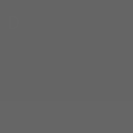
D
er Tagungs- und Veranstaltungsraum
„Burgherrnstub´m“ wurde 2007 modernisiert.
2011/2012 wurden die Hotelzimmer neu konzipiert und
individuell mit hochwertigen Materialien eingerichtet. 2016
folgte die komplette Erneuerung der Hotelbäder und 2017
die Neugestaltung des Eingangsbereiches.