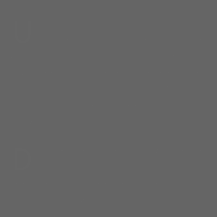
U
nser Haus wurde 1740 als Gesindehaus der Burg
Thann erbaut und im Jahre 1835 von den
Vorfahren der Familie Reichinger erworben. Bis zum Jahre
1952 wurde ein Kolonialwarengeschäft betrieben von dem
auch unser Familienwappen mit den 3 Zuckerhüten
stammt. Bis 1975 wurde das Anwesen landwirtschaftlich
genutzt.
D
as Gebäude wurde 1977 zur heutigen
"Burgschänke" umgebaut. 1980 erfolgte der
wesentliche Umbau unserer Pension. Seit 1995 führt
Robert Reichinger zusammen mit seiner Familie die
"Burgschänke".