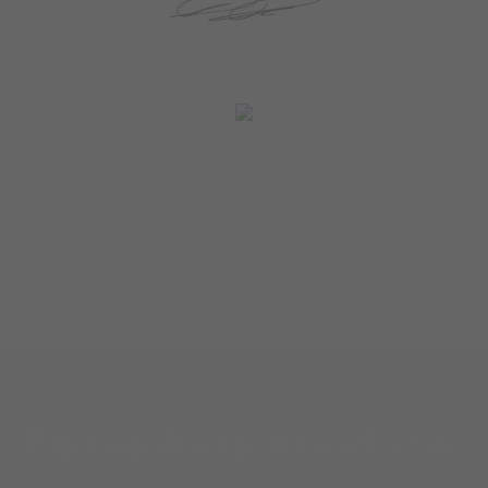
RESTAURANT
HOTEL
EVENTS
Ausgezeichnete fränkische Küche - regional und
Ruhe und Gemütlichkeit - nicht nur im
nachhaltig
Hochzeit, Tagung oder Seminar - wir sind für Sie
Brugfräuleinzimmer
da
Ein Gemäuer mit Geschichte