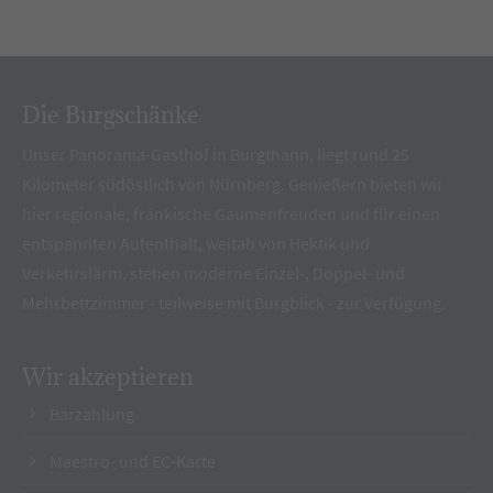
Die Burgschänke
Unser Panorama-Gasthof in Burgthann, liegt rund 25
Kilometer südöstlich von Nürnberg. Genießern bieten wir
hier regionale, fränkische Gaumenfreuden und für einen
entspannten Aufenthalt, weitab von Hektik und
Verkehrslärm, stehen moderne Einzel-, Doppel- und
Mehrbettzimmer - teilweise mit Burgblick - zur Verfügung.
Wir akzeptieren
Barzahlung
Maestro- und EC-Karte